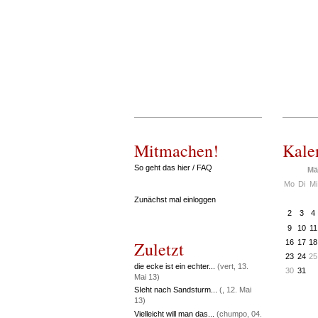
Mitmachen!
Kale
So geht das hier / FAQ
Mä
Mo
Di
Mi
Zunächst mal einloggen
2
3
4
9
10
11
Zuletzt
16
17
18
23
24
25
die ecke ist ein echter...
(vert, 13.
30
31
Mai 13)
SIeht nach Sandsturm...
(, 12. Mai
13)
Vielleicht will man das...
(chumpo, 04.