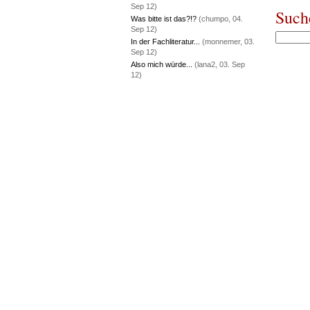
Sep 12)
Such
Was bitte ist das?!?
(chumpo, 04.
Sep 12)
In der Fachliteratur...
(monnemer, 03.
Sep 12)
Also mich würde...
(lana2, 03. Sep
12)