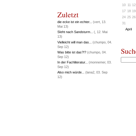
10
11
12
17
18
19
Zuletzt
24
25
26
die ecke ist ein echter...
(vert, 13.
31
Mai 13)
April
SIeht nach Sandsturm...
(, 12. Mai
13)
Vielleicht will man das...
(chumpo, 04.
Sep 12)
Such
Was bitte ist das?!?
(chumpo, 04.
Sep 12)
In der Fachliteratur...
(monnemer, 03.
Sep 12)
Also mich würde...
(lana2, 03. Sep
12)